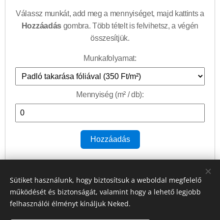
Válassz munkát, add meg a mennyiséget, majd kattints a
Hozzáadás
gombra. Több tételt is felvihetsz, a végén
összesítjük.
Munkafolyamat:
Mennyiség (m² / db):
Hozzáadás
Kosár:
Sütiket használunk, hogy biztosítsuk a weboldal megfelelő
Téte
Egységá
Mennyisé
Részössze
működését és biztonságát, valamint hogy a lehető legjobb
Törlés
felhasználói élményt kínáljuk Neked.
l
r
g
g